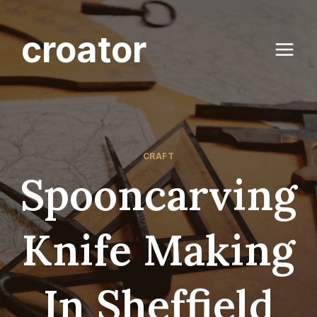
Skip
to
croator
content
CRAFT
Spooncarving
Knife Making
In Sheffield